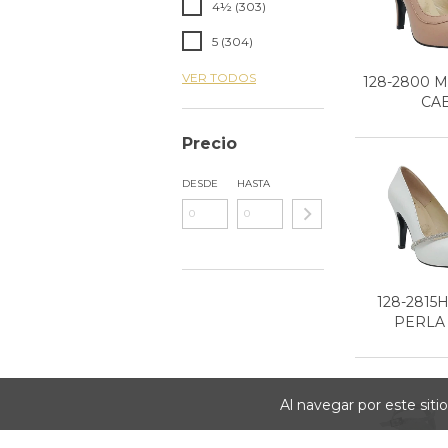
4½ (303)
5 (304)
VER TODOS
128-2800 
CA
Precio
DESDE
HASTA
128-2815
PERLA
Al navegar por este siti