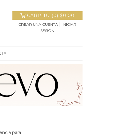
CARRITO
(
0
)
$0.00
CREAR UNA CUENTA
INICIAR
SESIÓN
STA
encia para