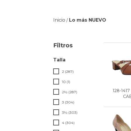
Inicio
Lo más NUEVO
/
Filtros
Talla
2 (287)
10 (1)
128-141
2½ (287)
CA
3 (304)
3½ (303)
4 (304)