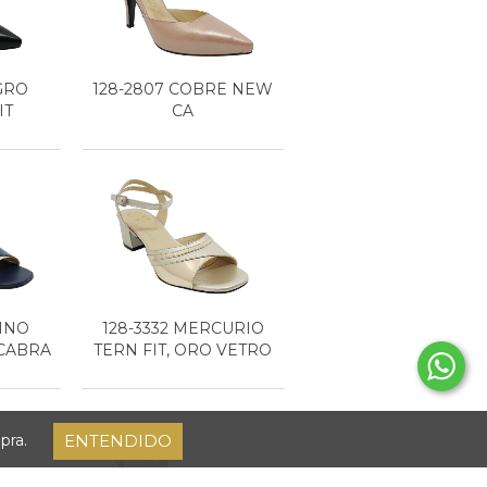
GRO
128-2807 COBRE NEW
IT
CA
RINO
128-3332 MERCURIO
 CABRA
TERN FIT, ORO VETRO
ENTENDIDO
pra.