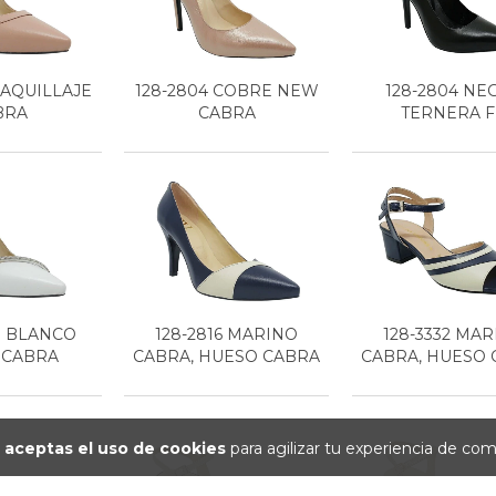
MAQUILLAJE
128-2804 COBRE NEW
128-2804 NE
BRA
CABRA
TERNERA F
H BLANCO
128-2816 MARINO
128-3332 MA
 CABRA
CABRA, HUESO CABRA
CABRA, HUESO
o
aceptas el uso de cookies
para agilizar tu experiencia de com