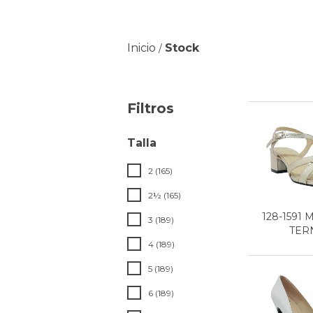
Inicio
Stock
/
Filtros
Talla
2 (165)
2½ (165)
128-1591
3 (189)
TERN
4 (189)
5 (189)
6 (189)