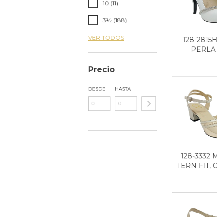
10 (11)
3½ (188)
VER TODOS
128-2815
PERLA
Precio
DESDE
HASTA
128-3332
TERN FIT,